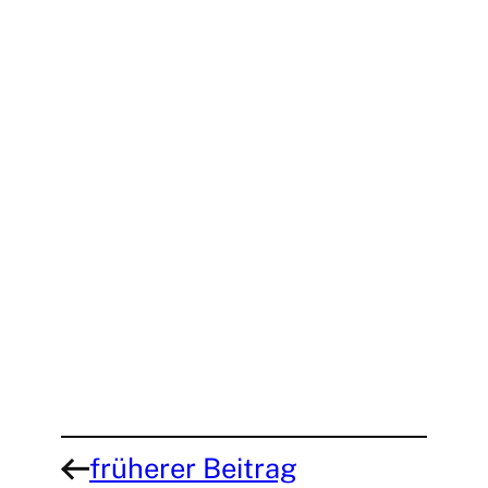
Eingang des Parks und scheint
sich zu fragen, welche Künstler
den Park als nächstes
aufwerten dürfen.
früherer Beitrag
←